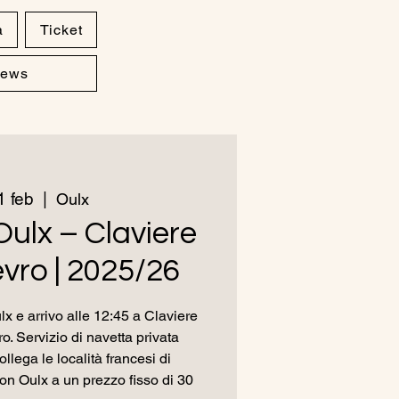
a
Ticket
ews
 feb
  |  
Oulx
Oulx – Claviere
vro | 2025/26
x e arrivo alle 12:45 a Claviere
o. Servizio di navetta privata
ollega le località francesi di
n Oulx a un prezzo fisso di 30