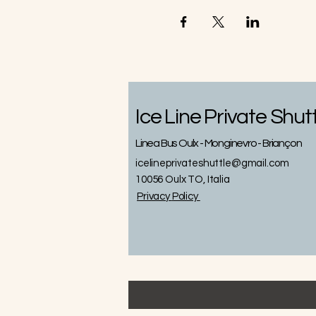
Ice Line Private Shut
Linea Bus Oulx - Monginevro - Briançon
icelineprivateshuttle@gmail.com
10056 Oulx TO, Italia
Privacy
Policy