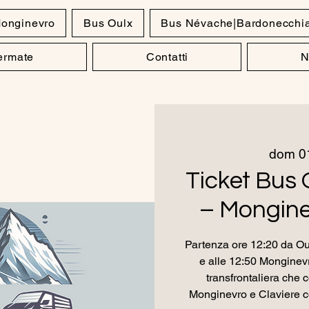
onginevro
Bus Oulx
Bus Névache|Bardonecchi
Fermate
Contatti
N
dom 01
Ticket Bus 
– Mongine
Partenza ore 12:20 da Oul
e alle 12:50 Monginevr
transfrontaliera che c
Monginevro e Claviere co