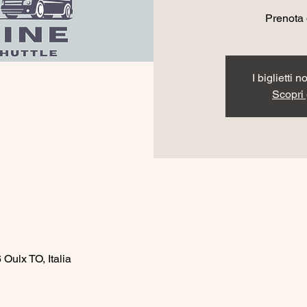
Prenota q
I biglietti 
Scopri g
Oulx TO, Italia