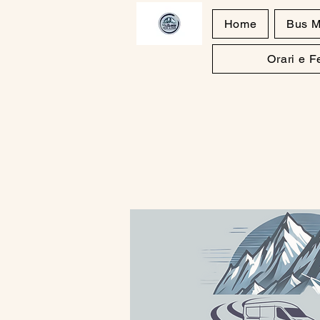
Home
Bus M
Orari e 