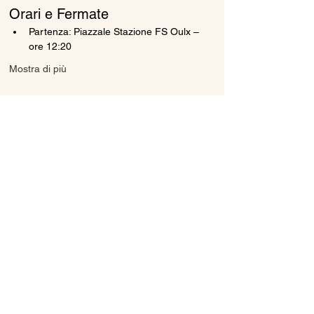
Orari e Fermate
Partenza: Piazzale Stazione FS Oulx – 
ore 12:20
Mostra di più
Condividi questo evento
Ice Line Private Shuttle
Linea Bus Oulx - Monginevro - Briançon
icelineprivateshuttle@gmail.com
10056 Oulx TO, Italia
Privacy
Policy