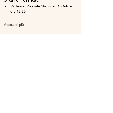
Partenza: Piazzale Stazione FS Oulx – 
ore 12:20
Mostra di più
Condividi questo evento
Ice Line Private Shuttle
Linea Bus Oulx - Monginevro - Briançon
icelineprivateshuttle@gmail.com
10056 Oulx TO, Italia
Privacy
Policy