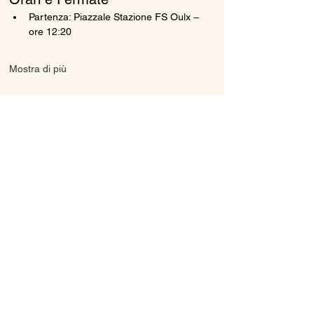
Partenza: Piazzale Stazione FS Oulx – 
ore 12:20
Mostra di più
Condividi questo evento
Ice Line Private Shuttle
Linea Bus Oulx - Monginevro - Briançon
icelineprivateshuttle@gmail.com
10056 Oulx TO, Italia
Privacy
Policy