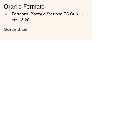
Orari e Fermate
Partenza: Piazzale Stazione FS Oulx – 
ore 15:20
Mostra di più
Condividi questo evento
Ice Line Private Shuttle
Linea Bus Oulx - Monginevro - Briançon
icelineprivateshuttle@gmail.com
10056 Oulx TO, Italia
Privacy
Policy