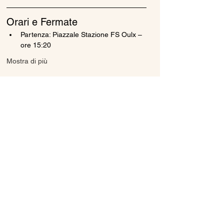
Orari e Fermate
Partenza: Piazzale Stazione FS Oulx – 
ore 15:20
Mostra di più
Condividi questo evento
Ice Line Private Shuttle
Linea Bus Oulx - Monginevro - Briançon
icelineprivateshuttle@gmail.com
10056 Oulx TO, Italia