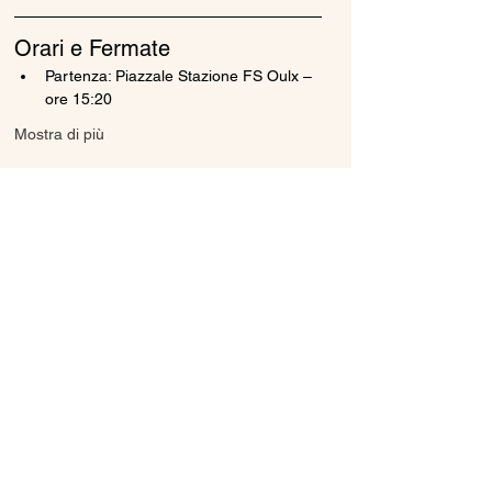
Orari e Fermate
Partenza: Piazzale Stazione FS Oulx – 
ore 15:20
Mostra di più
Condividi questo evento
Ice Line Private Shuttle
Linea Bus Oulx - Monginevro - Briançon
icelineprivateshuttle@gmail.com
10056 Oulx TO, Italia