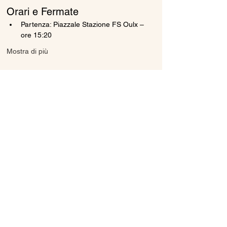
Orari e Fermate
Partenza: Piazzale Stazione FS Oulx – 
ore 15:20
Mostra di più
Condividi questo evento
Ice Line Private Shuttle
Linea Bus Oulx - Monginevro - Briançon
icelineprivateshuttle@gmail.com
10056 Oulx TO, Italia
Privacy
Policy