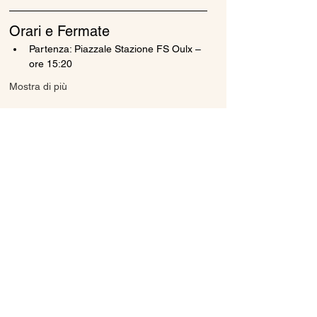
Orari e Fermate
Partenza: Piazzale Stazione FS Oulx – 
ore 15:20
Mostra di più
Condividi questo evento
Ice Line Private Shuttle
Linea Bus Oulx - Monginevro - Briançon
icelineprivateshuttle@gmail.com
10056 Oulx TO, Italia