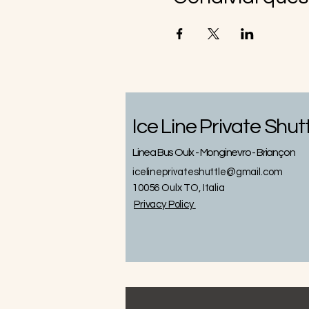
Ice Line Private Shut
Linea Bus Oulx - Monginevro - Briançon
icelineprivateshuttle@gmail.com
10056 Oulx TO, Italia
Privacy
Policy