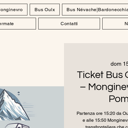
onginevro
Bus Oulx
Bus Névache|Bardonecchi
Fermate
Contatti
N
dom 1
Ticket Bus 
– Monginev
Pom
Partenza ore 15:20 da Oul
e alle 15:50 Monginevr
transfrontaliera che c