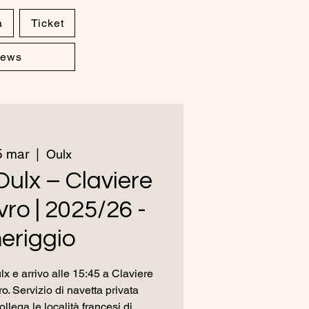
a
Ticket
ews
5 mar
  |  
Oulx
Oulx – Claviere
ro | 2025/26 -
eriggio
x e arrivo alle 15:45 a Claviere
o. Servizio di navetta privata
ollega le località francesi di