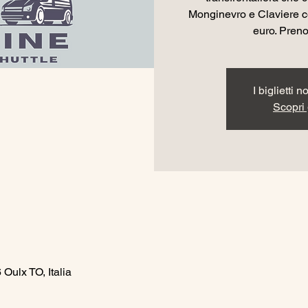
Monginevro e Claviere co
euro. Prenot
I biglietti 
Scopri g
Oulx TO, Italia