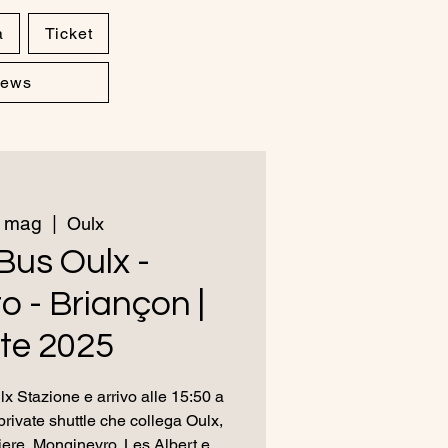
a
Ticket
ews
7 mag
  |  
Oulx
Bus Oulx -
 - Briançon |
te 2025
x Stazione e arrivo alle 15:50 a
rivate shuttle che collega Oulx,
ere, Monginevro, Les Albert e