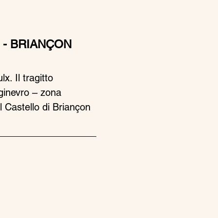
 - BRIANÇON 
. Il tragitto 
ginevro – zona 
 Castello di Briançon 