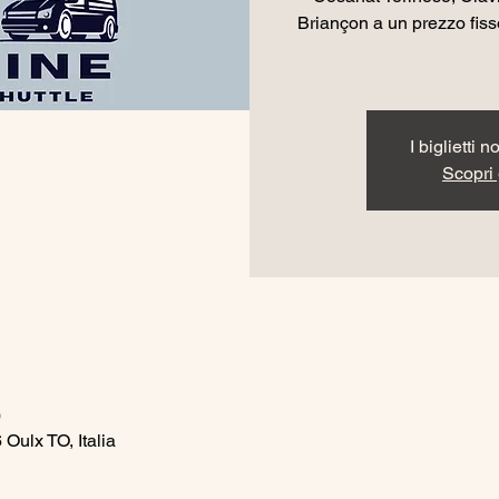
Briançon a un prezzo fisso
I biglietti 
Scopri g
0
Oulx TO, Italia