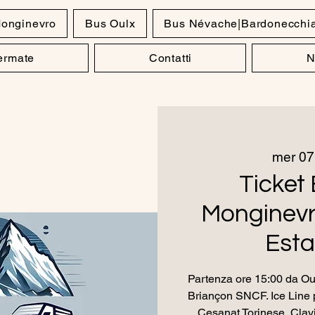
onginevro
Bus Oulx
Bus Névache|Bardonecchi
Fermate
Contatti
N
mer 0
Ticket 
Monginevro
Esta
Partenza ore 15:00 da Oul
Briançon SNCF. Ice Line p
Cesanat Torinese, Clavi