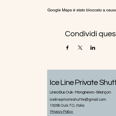
Google Maps è stato bloccato a causa d
Condividi ques
Ice Line Private Shut
Linea Bus Oulx - Monginevro - Briançon
icelineprivateshuttle@gmail.com
10056 Oulx TO, Italia
Privacy
Policy